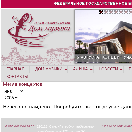
Jump to navigation
ФЕДЕРАЛЬНОЕ ГОСУДАРСТВЕННОЕ Б
6 АВГУСТА. КОНЦЕРТ УЧАСТНИКОВ ЛЕТНЕЙ А
ГЛАВНАЯ
ДОМ МУЗЫКИ
АФИША
НОВОСТИ
П
КОНТАКТЫ
Месяц концертов
М
М
е
е
Г
с
с
о
Ничего не найдено! Попробуйте ввести другие дан
я
я
д
ц
ц
к
о
Английский зал:
Часы работы ка
190121, Санкт-Петербург, набережная
реки Мойки, дом 122, литера "А".