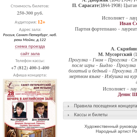
А. Дворжак
(1841-1904) 
П. Сарасате
(1844-1908) Цыга
Стоимость билетов:
250-300 руб.
Исполняет – ла
12+
Аудитория:
Иван С
Партия фортепиано – лауреа
Адрес зала:
Россия, Санкт-Петербург, наб.
реки Мойки, д.122
схема проезда
А. Скряби
сайт зала
М. Мусоргский
(1
Прогулка – Гном – Прогулка - С
Телефон кассы:
после игры – Быдло - Прогулка
+7 (812) 400-1-400
богатый и бедный – Прогулка.
Афиша концерта:
мертвом языке - Избушка на ку
Исполняет – ла
Денис 
Правила посещения концерт
Кассы и билеты
Художественный руководи
Народный артист Р