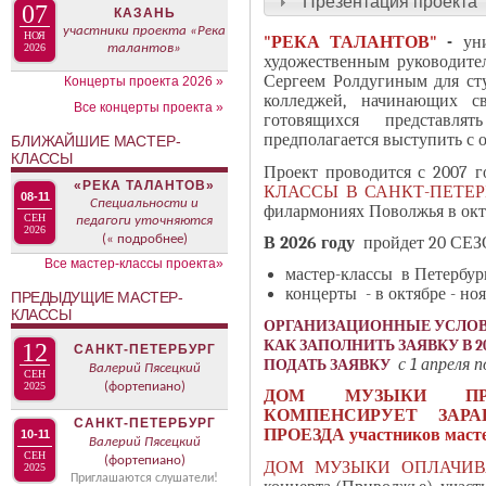
Презентация проекта
В
07
КАЗАНЬ
н
К
участники проекта «Река
НОЯ
"РЕКА ТАЛАНТОВ"
-
уни
а
2026
талантов»
Л
художественным руководите
я
А
Сергеем Ролдугиным для ст
Концерты проекта 2026 »
в
колледжей, начинающих с
Д
Все концерты проекта »
готовящихся представлять
к
О
предполагается выступить с 
БЛИЖАЙШИЕ МАСТЕР-
л
К
КЛАССЫ
Проект проводится с 2007 г
а
П
«РЕКА ТАЛАНТОВ»
КЛАССЫ В САНКТ-ПЕТЕР
08-11
д
Специальности и
Р
филармониях Поволжья в октя
СЕН
педагоги уточняются
к
О
2026
(« подробнее)
В 2026 году
пройдет 20 СЕЗО
а
Е
Все мастер-классы проекта»
мастер-классы в Петербурге
)
К
концерты - в октябре - ноя
ПРЕДЫДУЩИЕ МАСТЕР-
Т
КЛАССЫ
ОРГАНИЗАЦИОННЫЕ УСЛОВИЯ
А
КАК ЗАПОЛНИТЬ ЗАЯВКУ В 2
12
САНКТ-ПЕТЕРБУРГ
с 1 апреля п
ПОДАТЬ ЗАЯВКУ
Валерий Пясецкий
СЕН
2025
(фортепиано)
ДОМ МУЗЫКИ ПРЕ
КОМПЕНСИРУЕТ ЗАР
САНКТ-ПЕТЕРБУРГ
ПРОЕЗДА
участников масте
10-11
Валерий Пясецкий
СЕН
(фортепиано)
ДОМ МУЗЫКИ ОПЛАЧИ
2025
Приглашаются слушатели!