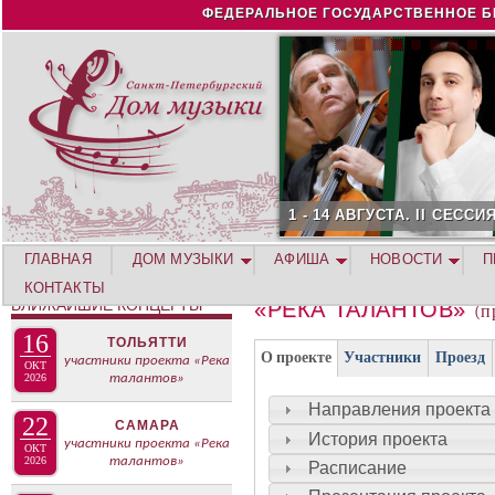
Jump to navigation
ФЕДЕРАЛЬНОЕ ГОСУДАРСТВЕННОЕ Б
1 - 14 АВГУСТА. II СЕССИЯ ЛЕТНЕЙ
ГЛАВНАЯ
ДОМ МУЗЫКИ
АФИША
НОВОСТИ
П
КОНТАКТЫ
БЛИЖАЙШИЕ КОНЦЕРТЫ
«РЕКА ТАЛАНТОВ»
(п
16
ТОЛЬЯТТИ
Г
(
О проекте
Участники
Проезд
участники проекта «Река
ОКТ
Р
2026
талантов»
а
У
к
Направления проекта
22
П
САМАРА
т
История проекта
участники проекта «Река
П
ОКТ
и
2026
талантов»
Расписание
А
в