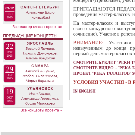
концерта (Приволжье), участ
САНКТ-ПЕТЕРБУРГ
ПРИГЛАШАЮТСЯ ПЕДАГОГИ уч
09-12
Александр Шило
проведения мастер-классов 
СЕН
2025
(контрабас)
На мастер-классах и высту
Все мастер-классы проекта»
своего конкурсного выступл
сочинение). Участие в репети
ПРЕДЫДУЩИЕ КОНЦЕРТЫ
ВНИМАНИЕ:
Участники, п
ЯРОСЛАВЛЬ
22
невыученным до конца пр
Василий Паутов,
НОЯ
первый день мастер-классов з
Никита Домолоков,
2025
Алихан Кундухов
СМОТРИТЕ БУКЛЕТ "РЕКИ ТА
САМАРА
29
СМОТРИТЕ ВИДЕО - "РЕКА Т
Алексей Тищенко,
ПРОЕКТ "РЕКА ТАЛАНТОВ" 200
ОКТ
Любовь Силантьева,
2025
Мария Варакина
УСЛОВИЯ УЧАСТИЯ - В 
УЛЬЯНОВСК
19
IN ENGLISH
Иван Глазов,
ОКТ
Александр Герасимов,
2025
Софья Манюкова
Все концерты проекта »