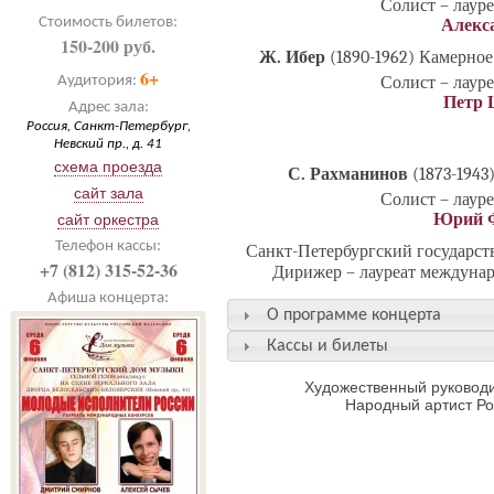
Солист – лаур
Стоимость билетов:
Алекс
150-200 руб.
Ж. Ибер
(1890-1962) Камерное
6+
Солист – лаур
Аудитория:
Петр 
Адрес зала:
Россия, Санкт-Петербург,
Невский пр., д. 41
схема проезда
С. Рахманинов
(1873-1943
сайт зала
Солист – лаур
Юрий 
сайт оркестра
Телефон кассы:
Санкт-Петербургский государс
+7 (812) 315-52-36
Дирижер – лауреат междуна
Афиша концерта:
О программе концерта
Кассы и билеты
Художественный руководи
Народный артист Р