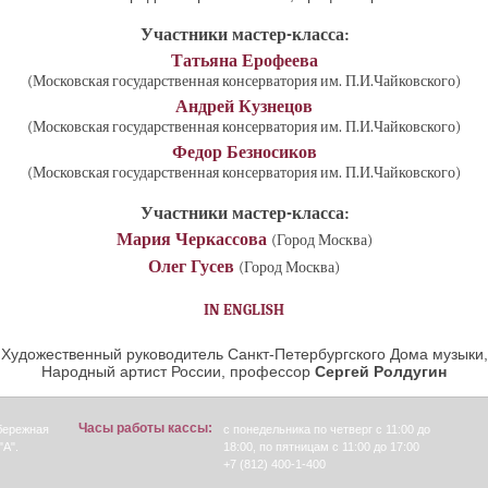
Участники мастер-класса:
Татьяна Ерофеева
(Московская государственная консерватория им. П.И.Чайковского)
Андрей Кузнецов
(Московская государственная консерватория им. П.И.Чайковского)
Федор Безносиков
(Московская государственная консерватория им. П.И.Чайковского)
Участники мастер-класса:
Мария Черкассова
(Город Москва)
Олег Гусев
(Город Москва)
IN ENGLISH
Художественный руководитель Санкт-Петербургского Дома музыки,
Народный артист России, профессор
Сергей Ролдугин
Часы работы кассы:
абережная
с понедельника по четверг с 11:00 до
"А".
18:00, по пятницам с 11:00 до 17:00
+7 (812) 400-1-400