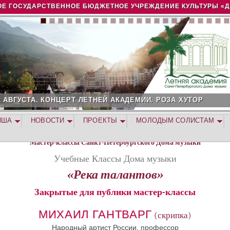
Jump to navigation
Е ГОСУДАРСТВЕННОЕ БЮДЖЕТНОЕ УЧРЕЖДЕНИЕ КУЛЬТУРЫ «
2 АВГУСТА. КОНЦЕРТ ЛЕТНЕЙ АКАДЕМИИ. РОЗА ХУТОР
ИША
НОВОСТИ
ПРОЕКТЫ
МОЛОДЫМ СОЛИСТАМ
Мастер-классы Санкт-Петербургского Дома музыки
Учебные Классы Дома музыки
«Река талантов»
Закрытые для публики мастер-классы
МИХАИЛ ГАНТВАРГ
(скрипка)
Народный артист России, профессор