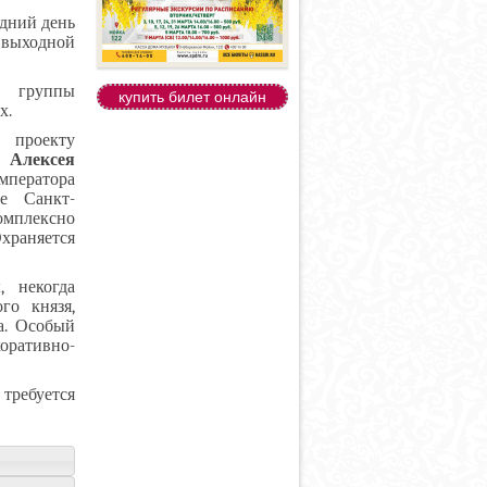
удний день
в выходной
з группы
купить билет онлайн
х.
проекту
 Алексея
мператора
е Санкт-
плексно
храняется
, некогда
го князя,
а. Особый
оративно-
 требуется