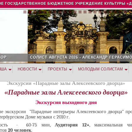
Jump to navigation
Е ГОСУДАРСТВЕННОЕ БЮДЖЕТНОЕ УЧРЕЖДЕНИЕ КУЛЬТУРЫ «
ОЛИСТ АВГУСТА 2026 - АЛЕКСАНДР ГЕРАСИМОВ
ИША
НОВОСТИ
ПРОЕКТЫ
МОЛОДЫМ СОЛИСТАМ
Экскурсии «Парадные залы Алексеевского дворца»
«Парадные залы Алексеевского дворца»
Экскурсия
выходного дня
ые экскурсии "Парадные интерьеры Алексеевского дворца" про
ербургском Доме музыки с 2010 г.
ность - 60-75 мин,
Аудитория 12+
, максимальная чи
нтов
20 человек
.