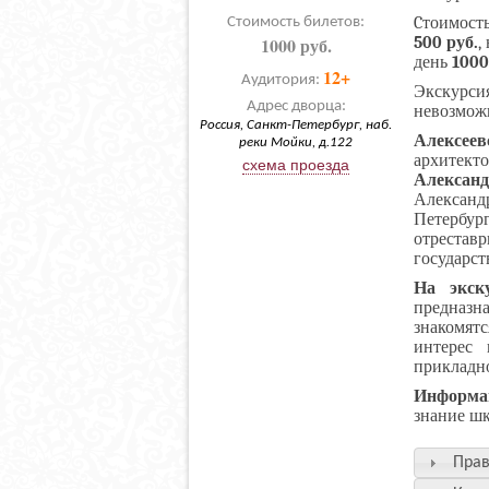
Cтоимость
Стоимость билетов:
1000 руб.
500 руб.
,
день
1000
12+
Аудитория:
Экскур
Адрес дворца:
невозмож
Россия, Санкт-Петербург, наб.
Алексее
реки Мойки, д.122
архитек
схема проезда
Алексан
Алексан
Петерб
отрестав
государст
На экс
предназн
знакомят
интерес 
прикладно
Информа
знание шк
Прав