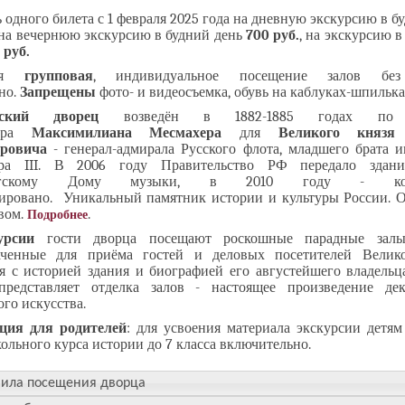
 одного билета с 1 февраля 2025 года на дневную экскурсию в б
 на вечернюю экскурсию в будний день
700 руб.
, на экскурсию 
 руб.
сия
групповая
, индивидуальное посещение залов бе
но.
Запрещены
фото- и видеосъемка, обувь на каблуках-шпилька
вский дворец
возведён в 1882-1885 годах по 
тора
Максимилиана Месмахера
для
Великого князя
дровича
- генерал-адмирала Русского флота, младшего брата и
дра III. В 2006 году Правительство РФ передало здани
ургскому Дому музыки, в 2010 году - ком
рировано. Уникальный памятник истории и культуры России. О
вом.
.
Подробнее
курсии
гости дворца посещают роскошные парадные залы
аченные для приёма гостей и деловых посетителей Велико
ся с историей здания и биографией его августейшего владельц
представляет отделка залов - настоящее произведение дек
го искусства.
ция для родителей
: для усвоения материала экскурсии детям
ольного курса истории до 7 класса включительно.
ила посещения дворца