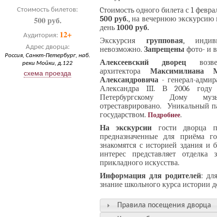
Cтоимость одного билета с 1 февра
Стоимость билетов:
500 руб.
500 руб.
, на вечернюю экскурсию 
день
1000 руб.
12+
Аудитория:
Экскурсия
групповая
, индив
Адрес дворца:
невозможно.
Запрещены
фото- и в
Россия, Санкт-Петербург, наб.
Алексеевский дворец
возве
реки Мойки, д.122
архитектора
Максимилиана М
схема проезда
Александровича
- генерал-адмир
Александра III. В 2006 году
Петербургскому Дому м
отреставрировано. Уникальный п
государством.
.
Подробнее
На экскурсии
гости дворца п
предназначенные для приёма го
знакомятся с историей здания и 
интерес представляет отделка 
прикладного искусства.
Информация для родителей
: дл
знание школьного курса истории д
Правила посещения дворца