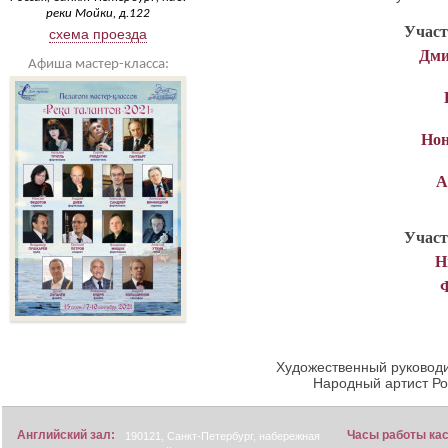
реки Мойки, д.122
Участ
схема проезда
Дми
Афиша мастер-класса:
Нон
А
Участ
Н
Художественный руководи
Народный артист Р
Английский зал:
Часы работы ка
190121, Санкт-Петербург, набережная