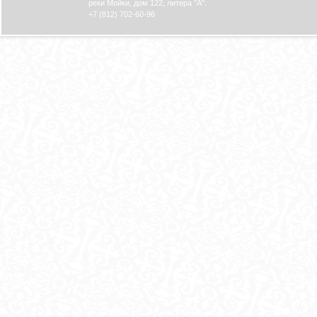
реки Мойки, дом 122, литера "А".
+7 (812) 702-60-96