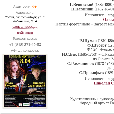
Ва
Г.Венявский
(1835-1880
6+
Аудитория:
Н.Паганини
(1782-1840)
Адрес зала:
Исполняет – ла
Россия, Екатеринбург, ул. К.
Ольг
Либкнехта, 38 А
Партия фортепиано – лауреат м
схема проезда
сайт зала
Телефон кассы:
Р.Шуман
(1810-185
+7 (343) 371-46-82
Ф.Шуберт
(179
№2 Ми-бемоль м
Афиша концерта:
И.С.Бах
(1685-1750) – С.Рахм
из Сюиты М
С.Рахманинов
(1873-1943)
№ 5
С.Прокофьев
(1891
Исполняет – ла
Николай С
Художественный руководи
Народный артист Р