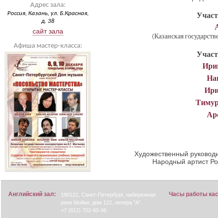
Адрес зала:
Россия, Казань, ул. Б.Красная,
Участ
д. 38
сайт зала
(Казанская государств
Афиша мастер-класса:
Участ
Ири
На
Ири
Тимур
Ар
Художественный руководи
Народный артист Р
Английский зал:
Часы работы ка
190121, Санкт-Петербург, набережная
реки Мойки, дом 122, литера "А".
+7 (812) 702-60-96