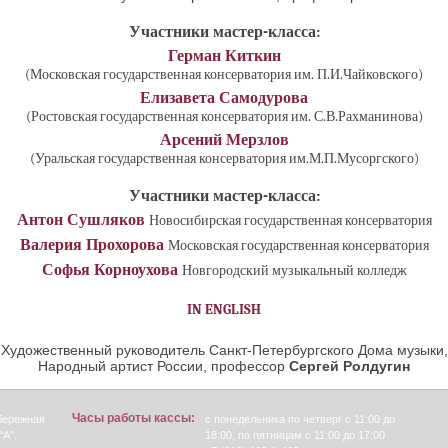
Участники мастер-класса:
Герман Киткин
(Московская государственная консерватория им. П.И.Чайковского)
Елизавета Самодурова
(Ростовская государственная консерватория им. С.В.Рахманинова)
Арсений Мерзлов
(Уральская государственная консерватория им.М.П.Мусоргского)
Участники мастер-класса:
Антон Сушляков
Новосибирская государственная консерватория
Валерия Прохорова
Московская государственная консерватория
Софья Корноухова
Новгородский музыкальный колледж
IN ENGLISH
Художественный руководитель Санкт-Петербургского Дома музыки,
Народный артист России, профессор
Сергей Ролдугин
Часы работы кассы:
абережная
с понедельника по четверг с 11:00 до
"А".
18:00, по пятницам с 11:00 до 17:00