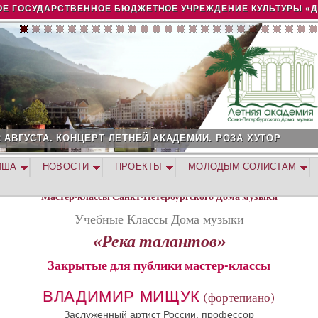
Jump to navigation
Е ГОСУДАРСТВЕННОЕ БЮДЖЕТНОЕ УЧРЕЖДЕНИЕ КУЛЬТУРЫ «
2 АВГУСТА. КОНЦЕРТ ЛЕТНЕЙ АКАДЕМИИ. РОЗА ХУТОР
ИША
НОВОСТИ
ПРОЕКТЫ
МОЛОДЫМ СОЛИСТАМ
Мастер-классы Санкт-Петербургского Дома музыки
Учебные Классы Дома музыки
«Река талантов»
Закрытые для публики мастер-классы
ВЛАДИМИР МИЩУК
(фортепиано)
Заслуженный артист России, профессор