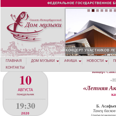
Jump to navigation
ФЕДЕРАЛЬНОЕ ГОСУДАРСТВЕННОЕ Б
СТНИКОВ ЛЕТНЕЙ АКАДЕМИИ. СИРИУС
12 АВГУСТА. КОНЦЕ
ГЛАВНАЯ
ДОМ МУЗЫКИ
АФИША
НОВОСТИ
П
КОНТАКТЫ
Концерт Санк
10
«Н
«Летняя Ак
АВГУСТА
ка
понедельник
19:30
Б. Асафь
Танец басков
2020
(переложение 