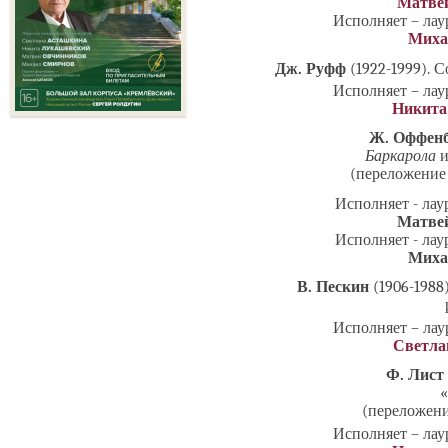
Матве
Исполняет – ла
Миха
Дж. Руфф
(1922-1999). 
Исполняет – ла
Никита
Ж. Оффен
Баркарола
и
(переложение 
Исполняет - ла
Матве
Исполняет - ла
Миха
В. Пескин
(1906-1988
Исполняет – ла
Светла
Ф. Лист
«
(переложени
Исполняет – ла