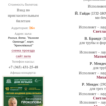
Стоимость билетов:
Исполняют 
Вход по
Й. Гайдн
(1732-180
пригласительным
ми-бем
билетам
16+
Исполняет – ла
Аудитория:
Светла
Адрес зала:
В. Брандт
(1
Россия, Ялта, "Нижняя
Ореанда", корп.
для трубы и фор
"Кремлёвский"
схема проезда
Исполняет – ла
сайт зала
Матве
Телефон кассы:
Р. Менде
+7 (365) 431-25-48
для тру
Исполняет – ла
Афиша концерта:
Миха
Р. Мендес
(19
для трех 
Исполняет – ла
Светла
Исполняет – ла