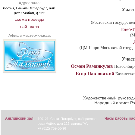
Адрес зала:
Россия, Санкт-Петербург, наб.
Участ
реки Мойки, д.122
схема проезда
(Ростовская государстве
сайт зала
Глеб-
(М
Афиша мастер-класса:
(ЦМШ при Московской государ
Участ
Осмон Раманкулов
Новосибирс
Егор Павловский
Казанская 
Художественный руководи
Народный артист Р
Английский зал:
Часы работы ка
190121, Санкт-Петербург, набережная
реки Мойки, дом 122, литера "А".
+7 (812) 702-60-96