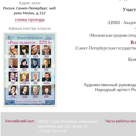
Адрес зала:
Россия, Санкт-Петербург, наб.
Участ
реки Мойки, д.122
схема проезда
(ЦМШ - Академ
Афиша мастер-класса:
(Московская средняя спе
Вл
(Санкт-Петербургская государств
Кон
Художественный руководи
Народный артист Р
Английский зал:
Часы работы ка
190121, Санкт-Петербург, набережная
реки Мойки, дом 122, литера "А".
+7 (812) 702-60-96