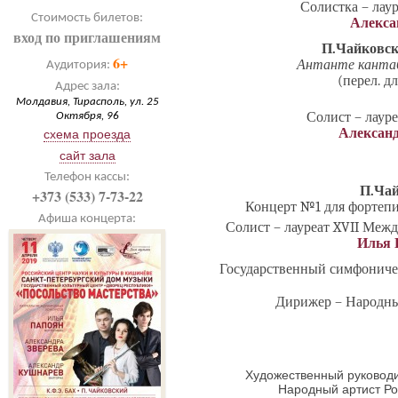
Солистка – лау
Стоимость билетов:
Алекса
вход по приглашениям
П.​Чайковс
6+
Антанте канта
Аудитория:
(перел. д
Адрес зала:
Молдавия, Тирасполь, ул. 25
Солист – лаур
Октября, 96
Алексан
схема проезда
сайт зала
Телефон кассы:
П.​Ча
+373 (533) 7-73-22
Концерт №1 для фортепи
Афиша концерта:
Солист – лауреат XVII Межд
Илья 
Государственный симфониче
Дирижер – Народн
Художественный руководи
Народный артист Р