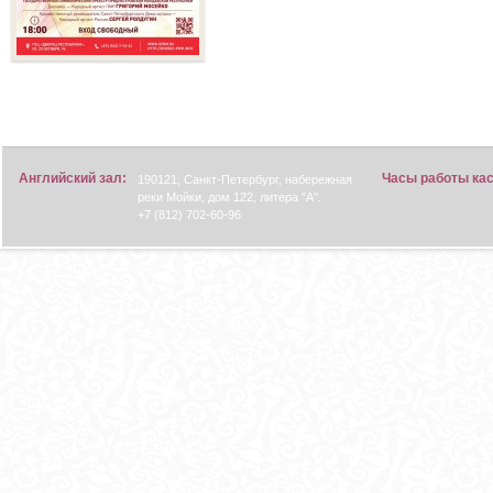
Английский зал:
Часы работы ка
190121, Санкт-Петербург, набережная
реки Мойки, дом 122, литера "А".
+7 (812) 702-60-96