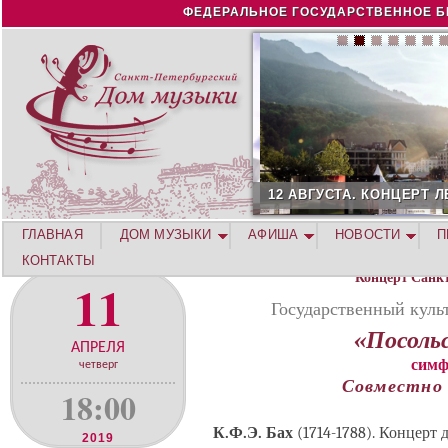
Jump to navigation
ФЕДЕРАЛЬНОЕ ГОСУДАРСТВЕННОЕ Б
12 АВГУСТА. КОНЦЕРТ Л
ГЛАВНАЯ
ДОМ МУЗЫКИ
АФИША
НОВОСТИ
П
КОНТАКТЫ
Концерт Санк
11
Государственный куль
«Посоль
АПРЕЛЯ
симф
четверг
Совместно 
18:00
К.Ф.Э. Бах
(1714-1788). Концер
2019