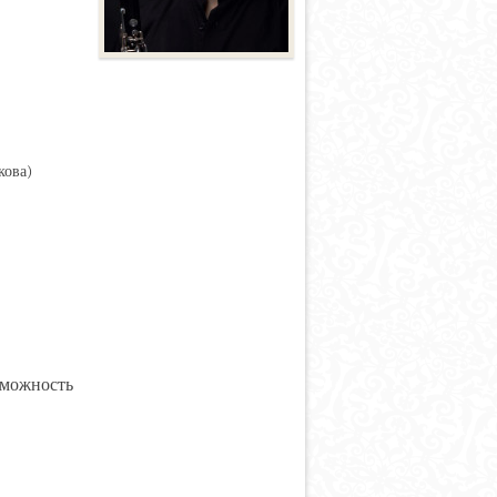
кова)
зможность