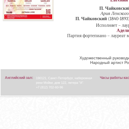
П. Чайковск
Ария Ленского
П. Чайковский
(1840-1893
Исполняет – ла
Адели
Партия фортепиано – лауреат
Художественный руководи
Народный артист Р
Английский зал:
Часы работы ка
190121, Санкт-Петербург, набережная
реки Мойки, дом 122, литера "А".
+7 (812) 702-60-96