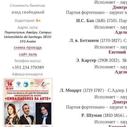
Исполняет – ла
Стоимость билетов:
Дмитр
вход свободный
Партия фортепиано – лауреат
6+
И.С. Бах
(1685-1750). Па
Аудитория:
Исполняет – ла
Адрес зала:
Адели
Португалия, Авейру, Campus
Universitário de Santiago 3810-
Л. в. Бетховен
(1770-1827).
193 Aveiro
Исполняет – ла
схема проезда
Евгений
сайт зала
Э. Картер
(1908-2012). S
Телефон кассы:
+351 234 370389
Исполняет – ла
Адели
Афиша концерта:
Л. Моцарт
(1719-1787) - С.Адлер
Исполняет – ла
Дмитр
Партия фортепиано – лауреат
Р. Шуман
(1810-1856).
Исполняет – ла
Евгений