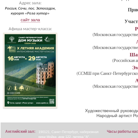
Адрес зала:
Россия, Сочи, пос. Эстосадок,
Прие
курорт «Роза хутор»
сайт зала
Участ
Р
Афиша мастер-класса:
(Московская государстве
(Московская государстве
Ша
(Российская 
Эм
(ССМШ при Санкт-Петербургской 
А
(Московская государстве
Художественный руководи
Народный артист Р
Английский зал:
Часы работы ка
190121, Санкт-Петербург, набережная
реки Мойки, дом 122, литера "А".