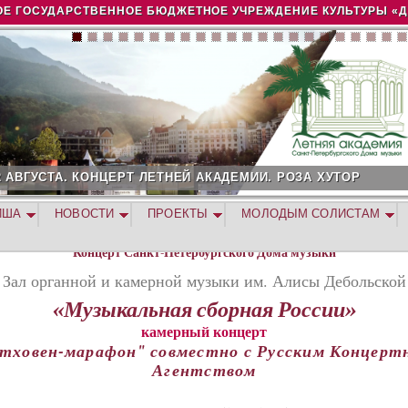
Jump to navigation
Е ГОСУДАРСТВЕННОЕ БЮДЖЕТНОЕ УЧРЕЖДЕНИЕ КУЛЬТУРЫ «
2 АВГУСТА. КОНЦЕРТ ЛЕТНЕЙ АКАДЕМИИ. РОЗА ХУТОР
ИША
НОВОСТИ
ПРОЕКТЫ
МОЛОДЫМ СОЛИСТАМ
Концерт Санкт-Петербургского Дома музыки
Зал органной и камерной музыки им. Алисы Дебольской
«Музыкальная сборная России»
камерный концерт
тховен-марафон" совместно с Русским Концер
Агентством