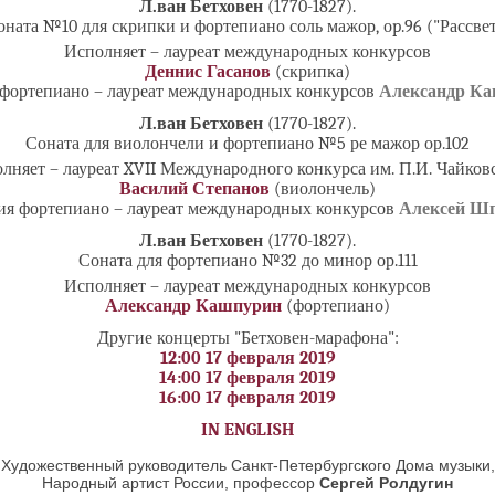
Л.ван Бетховен
(1770-1827).
оната №10 для скрипки и фортепиано соль мажор, оp.96 ("Рассвет
Исполняет – лауреат международных конкурсов
Деннис Гасанов
(скрипка)
фортепиано – лауреат международных конкурсов
Александр К
Л.ван Бетховен
(1770-1827).
Соната для виолончели и фортепиано №5 ре мажор ор.102
лняет – лауреат XVII Международного конкурса им. П.И. Чайков
Василий Степанов
(виолончель)
ия фортепиано – лауреат международных конкурсов
Алексей Ш
Л.ван Бетховен
(1770-1827).
Соната для фортепиано №32 до минор ор.111
Исполняет – лауреат международных конкурсов
Александр Кашпурин
(фортепиано)
Другие концерты "Бетховен-марафона":
12:00 17 февраля 2019
14:00 17 февраля 2019
16:00 17 февраля 2019
IN ENGLISH
Художественный руководитель Санкт-Петербургского Дома музыки,
Народный артист России, профессор
Сергей Ролдугин