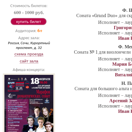
Стоимость билетов:
Ф. 
600 - 1000 руб.
Соната «Grand Duo» для ск
купить билет
Исполняет – ла
Григор
6+
Аудитория:
Исполняет – ла
Иван 
Адрес зала:
Россия, Сочи, Курортный
Ф. Ме
проспект, д. 32
Соната № 1 для виолончели 
схема проезда
Исполняет – ла
сайт зала
Мария Б
Исполняет – ла
Афиша концерта:
Витали
Н. П
Соната для большого альта 
Исполняет – ла
Арсений З
Исполняет – ла
Иван 