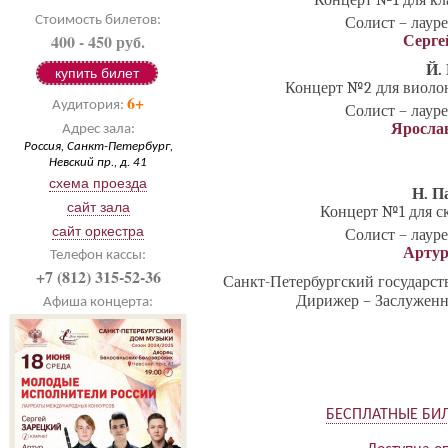
Концерт №1 для кла
Стоимость билетов:
Солист – лаур
400 - 450 руб.
Серге
Й.
купить билет
Концерт №2 для виолон
6+
Аудитория:
Солист – лаур
Яросла
Адрес зала:
Россия, Санкт-Петербург,
Невский пр., д. 41
схема проезда
Н. П
сайт зала
Концерт №1 для ск
сайт оркестра
Солист – лаур
Арту
Телефон кассы:
+7 (812) 315-52-36
Санкт-Петербургский государс
Дирижер – Заслуженн
Афиша концерта:
БЕСПЛАТНЫЕ БИ