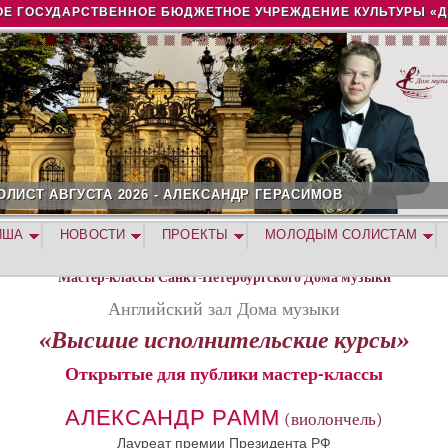
Jump to navigation
Е ГОСУДАРСТВЕННОЕ БЮДЖЕТНОЕ УЧРЕЖДЕНИЕ КУЛЬТУРЫ «
ОЛИСТ АВГУСТА 2026 - АЛЕКСАНДР ГЕРАСИМОВ
ИША
НОВОСТИ
ПРОЕКТЫ
МОЛОДЫМ СОЛИСТАМ
Мастер-классы Санкт-Петербургского Дома музыки
Английский зал Дома музыки
«Высшие исполнительские курсы»
Открытые для публики мастер-классы
АЛЕКСАНДР РАММ
(виолончель)
Лауреат премии Президента РФ