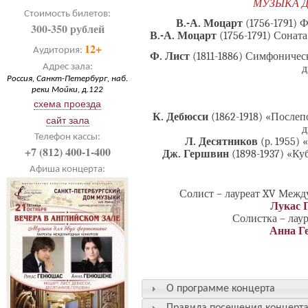
МУЗЫКА 
Стоимость билетов:
В.-А. Моцарт
(1756-1791) 
300-350 рублей
В.-А. Моцарт
(1756-1791) Соната
12+
Аудитория:
Ф. Лист
(1811-1886) Симфоничес
Адрес зала:
д
Россия, Санкт-Петербург, наб.
реки Мойки, д.122
схема проезда
К. Дебюсси
(1862-1918) «После
сайт зала
д
Телефон кассы:
Л. Десятников
(р. 1955)
+7 (812) 400-1-400
Дж. Гершвин
(1898-1937) «Ку
Афиша концерта:
Солист – лауреат XV Межд
Лукас 
Солистка – лау
Анна Г
О программе концерта