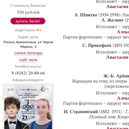
Исполняет – ла
Стоимость билетов:
Анастасия
550 рублей
А. Шнитке
(1934-1998). Па
А. Жоливе
(1
купить билет
Исполняет – ла
6+
Аудитория:
Алекс
Партия фортепиано – лауреат м
Адрес зала:
Россия, Архангельск, ул. Карла
С. Прокофьев
(1891-19
Маркса, 3
Исполняет – ла
схема проезда
Анастасия
сайт зала
Телефон кассы:
8 (8182) 20-80-66
Ж.-Б. Арба
Афиша концерта:
Вариации на тему из оперы 
(переложени
Исполняет – ла
Алекс
Партия фортепиано – лауреат м
И. Стравинский
(1882 -1971) - 
Поганый пляс Кащее
Исполняет – ла
Анастасия