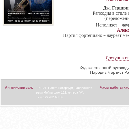
Дж. Гершви
Рапсодия в стиле 
(переложени
Исполняет – ла
Алекс
Партия фортепиано – лауреат м
Доступна о
Художественный руководи
Народный артист Р
Английский зал:
Часы работы ка
190121, Санкт-Петербург, набережная
реки Мойки, дом 122, литера "А".
+7 (812) 702-60-96