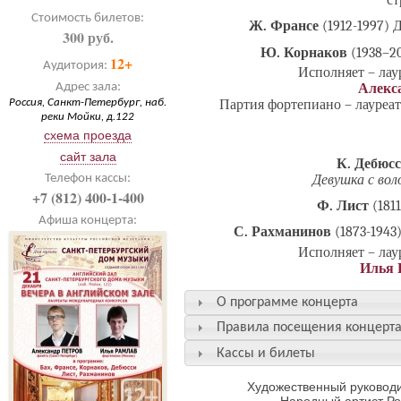
ст
Стоимость билетов:
Ж. Франсе
(1912-1997) 
300 руб.
Ю. Корнаков
(1938–2
12+
Аудитория:
Исполняет – ла
Адрес зала:
Алекс
Россия, Санкт-Петербург, наб.
Партия фортепиано – лауреа
реки Мойки, д.122
схема проезда
сайт зала
К. Дебюс
Девушка с вол
Телефон кассы:
+7 (812) 400-1-400
Ф. Лист
(181
Афиша концерта:
С. Рахманинов
(1873-1943
Исполняет – ла
Илья 
О программе концерта
Правила посещения концерт
Кассы и билеты
Художественный руководи
Народный артист Р