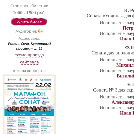
Стоимость билетов:
К. Р
1000 - 1500 руб.
Соната «Ундина» для 
купить билет
Исполняет – ла
Петр
6+
Аудитория:
Исполняет – ла
Иван 
Адрес зала:
Россия, Сочи, Курортный
Ф.Ш
проспект, д. 32
Соната для виолонче
схема проезда
Исполняет – ла
сайт зала
Михаил
Исполняет – ла
Афиша концерта:
Витали
Э. 
Соната № 3 для скр
Исполняет – ла
Александ
Исполняет – ла
Иван 