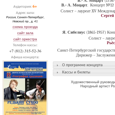
В.- А. Моцарт
(1756
В.- А. Моцарт
. Концерт №12 
6+
Аудитория:
Солист – лауреат XV Междунар
Адрес зала:
Сергей
Россия, Санкт-Петербург,
Невский пр., д. 41
схема проезда
Я. Сибелиус
(1865-1957) Кон
сайт зала
Солист – лаур
сайт оркестра
Рьёс
Телефон кассы:
+7 (812) 315-52-36
Санкт-Петербургский государс
Дирижер – Заслуженн
Афиша концерта:
О программе концерта
Кассы и билеты
Художественный руководи
Народный артист Р