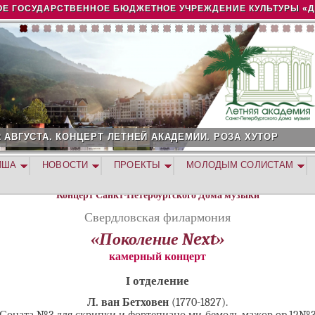
Jump to navigation
Е ГОСУДАРСТВЕННОЕ БЮДЖЕТНОЕ УЧРЕЖДЕНИЕ КУЛЬТУРЫ «
2 АВГУСТА. КОНЦЕРТ ЛЕТНЕЙ АКАДЕМИИ. РОЗА ХУТОР
ИША
НОВОСТИ
ПРОЕКТЫ
МОЛОДЫМ СОЛИСТАМ
Концерт Санкт-Петербургского Дома музыки
Свердловская филармония
«Поколение Next»
камерный концерт
I отделение
Л. ван Бетховен
(1770-1827).