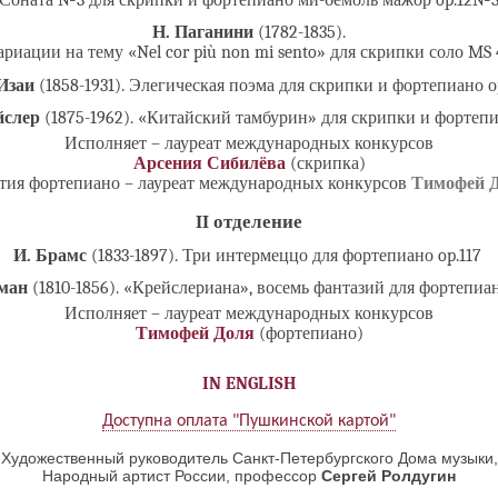
Соната №3 для скрипки и фортепиано ми-бемоль мажор op.12№
Н. Паганини
(1782-1835).
ариации на тему «Nel cor più non mi sento» для скрипки соло MS 
Изаи
(1858-1931). Элегическая поэма для скрипки и фортепиано о
йслер
(1875-1962). «Китайский тамбурин» для скрипки и фортепи
Исполняет – лауреат международных конкурсов
Арсения Сибилёва
(скрипка)
тия фортепиано – лауреат международных конкурсов
Тимофей 
II отделение
И. Брамс
(1833-1897). Три интермеццо для фортепиано op.117
ман
(1810-1856). «Крейслериана», восемь фантазий для фортепиан
Исполняет – лауреат международных конкурсов
Тимофей Доля
(фортепиано)
IN ENGLISH
Доступна оплата "Пушкинской картой"
Художественный руководитель Санкт-Петербургского Дома музыки,
Народный артист России, профессор
Сергей Ролдугин