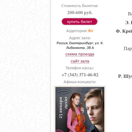
Стоимость билетов:
200-600 руб.
В
купить билет
Э. 
6+
Ф. Кре
Аудитория:
Адрес зала:
Россия, Екатеринбург, ул. К.
Пар
Либкнехта, 38 А
схема проезда
сайт зала
Телефон кассы:
+7 (343) 371-46-82
Р. Шу
Афиша концерта: