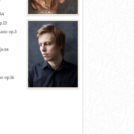
3
44
р.12
ано ор.3
Доля
о op.16