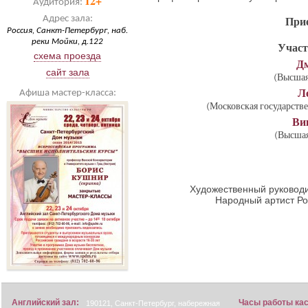
12+
Аудитория:
Адрес зала:
Прие
Россия, Санкт-Петербург, наб.
реки Мойки, д.122
Участ
схема проезда
Д
сайт зала
(Высшая
Л
Афиша мастер-класса:
(Московская государстве
Ви
(Высшая
Художественный руководи
Народный артист Р
Английский зал:
Часы работы ка
190121, Санкт-Петербург, набережная