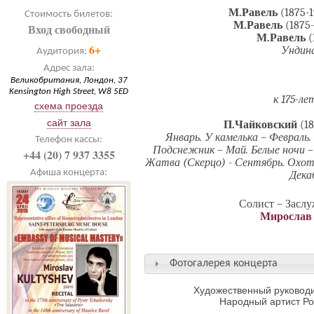
М.Равель
(1875-
Стоимость билетов:
М.Равель
(1875
Вход свободный
М.Равель
(
6+
Ундина
Аудитория:
Адрес зала:
Великобритания, Лондон, 37
Kensington High Street, W8 5ED
к 175-л
схема проезда
сайт зала
П.Чайковский
(1
Январь. У камелька – Февраль.
Телефон кассы:
Подснежник – Май. Белые ночи – 
+44 (20) 7 937 3355
Жатва (Скерцо) - Сентябрь. Охота
Афиша концерта:
Дека
Солист – Заслу
Мирослав
Фотогалерея концерта
Художественный руководи
Народный артист Р