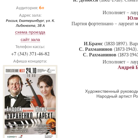
К. Дебюсси
(1862-1918). Сона
6+
Аудитория:
Исполняет – ла
Адрес зала:
Юли
Россия, Екатеринбург, ул. К.
Партия фортепиано – лауреат
Либкнехта, 38 А
схема проезда
сайт зала
И.Брамс
(1833-1897).
Вар
Телефон кассы:
С. Рахманинов
(1873-1943)
+7 (343) 371-46-82
С. Рахманинов
(1873-194
Исполняет – ла
Афиша концерта:
Андрей 
Художественный руководи
Народный артист Р