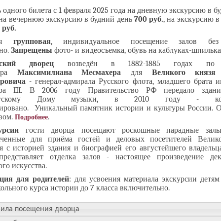
 одного билета с 1 февраля 2025 года на дневную экскурсию в б
 на вечернюю экскурсию в будний день
700 руб.
, на экскурсию 
 руб.
сия
групповая
, индивидуальное посещение залов бе
но.
Запрещены
фото- и видеосъемка, обувь на каблуках-шпилька
вский дворец
возведён в 1882-1885 годах по 
тора
Максимилиана Месмахера
для
Великого князя
дровича
- генерал-адмирала Русского флота, младшего брата и
дра III. В 2006 году Правительство РФ передало здани
ургскому Дому музыки, в 2010 году - ком
рировано. Уникальный памятник истории и культуры России. О
вом.
.
Подробнее
курсии
гости дворца посещают роскошные парадные залы
аченные для приёма гостей и деловых посетителей Велико
ся с историей здания и биографией его августейшего владельц
представляет отделка залов - настоящее произведение дек
го искусства.
ция для родителей
: для усвоения материала экскурсии детям
ольного курса истории до 7 класса включительно.
ила посещения дворца