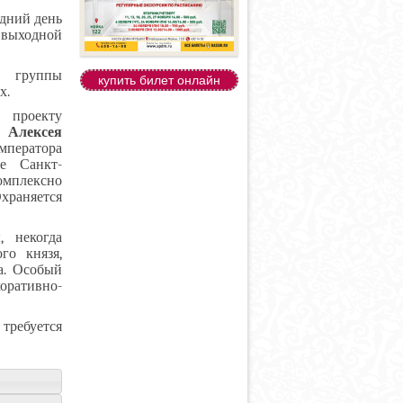
удний день
в выходной
з группы
купить билет онлайн
х.
проекту
 Алексея
мператора
е Санкт-
плексно
храняется
, некогда
го князя,
а. Особый
оративно-
 требуется