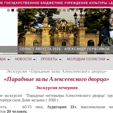
Jump to navigation
Е ГОСУДАРСТВЕННОЕ БЮДЖЕТНОЕ УЧРЕЖДЕНИЕ КУЛЬТУРЫ «
ОЛИСТ АВГУСТА 2026 - АЛЕКСАНДР ГЕРАСИМОВ
ИША
НОВОСТИ
ПРОЕКТЫ
МОЛОДЫМ СОЛИСТАМ
Экскурсии «Парадные залы Алексеевского дворца»
«Парадные залы Алексеевского дворца»
Экскурсия
вечерняя
ые экскурсии "Парадные интерьеры Алексеевского дворца" про
ербургском Доме музыки с 2010 г.
ность - 60-75 мин,
Аудитория 12+
, максимальная чи
нтов
20 человек
.