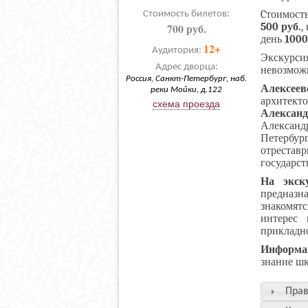
Cтоимость
Стоимость билетов:
700 руб.
500 руб.
,
день
1000
12+
Аудитория:
Экскур
Адрес дворца:
невозмож
Россия, Санкт-Петербург, наб.
Алексее
реки Мойки, д.122
архитек
схема проезда
Алексан
Алексан
Петерб
отрестав
государст
На экс
предназн
знакомят
интерес 
прикладно
Информа
знание шк
Прав