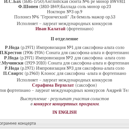
И.С.Бах
(1685-1750)Английская сюита №6 ре минор BWV811
Ф.Шопен
(1810-1849)Баллада соль минор ор.23
Ноктюрн №3 ор.9
Полонез №6 "Героический" Ля бемоль мажор ор.53
Исполняет – лауреат международных конкурсов
Иван Калатай
(фортепиано)
II отделение
Р.Нода
(р.1971) Импровизация №1 для саксофона-альта соло
П.Крестон
(1906-1934) Соната для саксофона-альта и фортепиан
Р.Нода
(р.1971) Импровизация №2 для саксофона -альта соло
Р.Мучински
(1929-2010) Соната для саксофона-альта и фортепиа
Р.Нода
(р.1971) Импровизация №3 для саксофона-альта соло
П.Свиртс
(р.1960) Клонос для саксофона -альта и фортепиано
Исполняет – лауреат международных конкурсов
Серафима Верхолат
(саксофон)
тия фортепиано – лауреат международных конкурсов
Андрей Те
Выступление - результат участия солистов
в
конкурсе концертных программ
.
IN ENGLISH
ограмме концерта