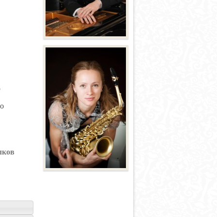
о
но
лков