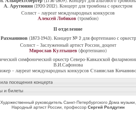
И. Альбрехтсбергер
(1736-1809). Концерт для альтового тромбон
А. Арутюнян
(1920-2012). Концерт для тромбона с оркестром
Солист – лауреат международных конкурсов
Алексей Лобиков
(тромбон)
II отделение
 Рахманинов
(1873-1943). Концерт № 2 для фортепиано с оркест
Солист – Заслуженный артист России, доцент
Мирослав Култышев
(фортепиано)
ический симфонический оркестр Северо-Кавказской филармони
В.И.Сафонова
ижер – лауреат международных конкурсов
Станислав Кочанов
ила посещения концерта
ы и билеты
Художественный руководитель Санкт-Петербургского Дома музыки,
Народный артист России, профессор
Сергей Ролдугин