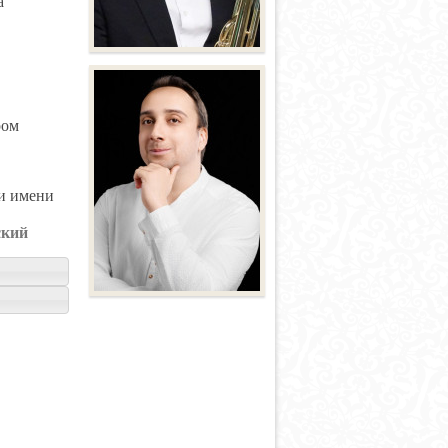
а
ром
и имени
ский