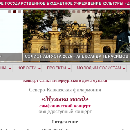
Jump to navigation
Е ГОСУДАРСТВЕННОЕ БЮДЖЕТНОЕ УЧРЕЖДЕНИЕ КУЛЬТУРЫ «
ОЛИСТ АВГУСТА 2026 - АЛЕКСАНДР ГЕРАСИМОВ
ИША
НОВОСТИ
ПРОЕКТЫ
МОЛОДЫМ СОЛИСТАМ
Концерт Санкт-Петербургского Дома музыки
Северо-Кавказская филармония
«Музыка звезд»
симфонический концерт
общедоступный концерт
I отделение