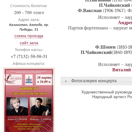
Н.Паганини
(1782-184
П.Чайковский
Стоимость билетов:
Ф.Ваксман
(1906-1967). 
200 - 700 тенге
Исполняет – ла
Адрес зала:
Андре
Казахстан, Актобе, пр.
Партия фортепиано – лауреат
Победы, 31
схема проезда
сайт зала
Ф.Шопен
(1810-
Телефон кассы:
П.Чайковский
(1840-189
+7 (7132) 50-50-31
Афиша концерта:
Исполняет – ла
Виталий
Фотогалерея концерта
Художественный руководи
Народный артист Р