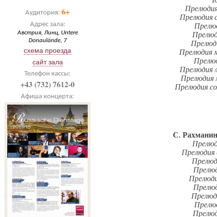
1
Прелюдия
6+
Аудитория:
Прелюдия 
Адрес зала:
Прелюд
Австрия, Линц, Untere
Прелюд
Donaulände, 7
Прелюди
схема проезда
Прелюдия м
Прелюд
сайт зала
Прелюдия 
Телефон кассы:
Прелюдия 
+43 (732) 7612-0
Прелюдия со
Афиша концерта:
С. Рахмани
Прелюд
Прелюдия 
Прелюд
Прелюд
Прелюди
Прелюд
Прелюд
Прелюд
Прелюд