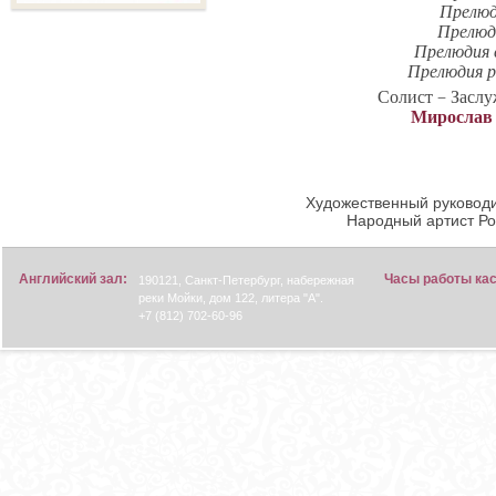
Прелюд
Прелюд
Прелюдия с
Прелюдия р
Солист – Заслу
Мирослав
Художественный руководи
Народный артист Р
Английский зал:
Часы работы ка
190121, Санкт-Петербург, набережная
реки Мойки, дом 122, литера "А".
+7 (812) 702-60-96