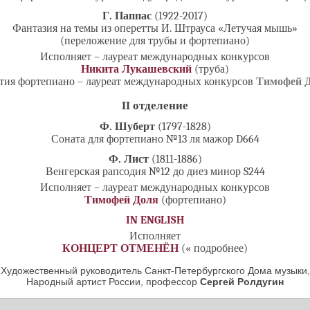
Г. Паппас
(1922-2017)
Фантазия на темы из оперетты И. Штрауса «Летучая мышь»
(переложение для трубы и фортепиано)
Исполняет – лауреат международных конкурсов
Никита Лукашевский
(труба)
тия фортепиано – лауреат международных конкурсов
Тимофей 
II отделение
Ф. Шуберт
(1797-1828)
Соната для фортепиано №13 ля мажор D664
Ф. Лист
(1811-1886)
Венгерская рапсодия №12 до диез минор S244
Исполняет – лауреат международных конкурсов
Тимофей Доля
(фортепиано)
IN ENGLISH
Исполняет
КОНЦЕРТ ОТМЕНЁН
(« подробнее)
Художественный руководитель Санкт-Петербургского Дома музыки,
Народный артист России, профессор
Сергей Ролдугин