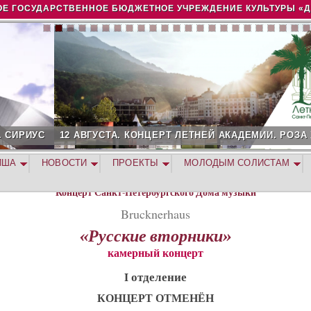
Jump to navigation
Е ГОСУДАРСТВЕННОЕ БЮДЖЕТНОЕ УЧРЕЖДЕНИЕ КУЛЬТУРЫ «
2 АВГУСТА. КОНЦЕРТ ЛЕТНЕЙ АКАДЕМИИ. РОЗА ХУТОР
ИША
НОВОСТИ
ПРОЕКТЫ
МОЛОДЫМ СОЛИСТАМ
Концерт Санкт-Петербургского Дома музыки
Brucknerhaus
«Русские вторники»
камерный концерт
I отделение
КОНЦЕРТ ОТМЕНЁН