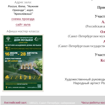
Адрес зала:
Россия, Ялта, "Нижняя
Прие
Ореанда", корп.
"Кремлёвский"
Участ
схема проезда
А
сайт зала
(Российская 
Афиша мастер-класса:
Ол
(Санкт-Петербургское му
(Санкт-Петербургская государств
Участ
Кс
Художественный руководи
Народный артист Р
Английский зал:
Часы работы ка
190121, Санкт-Петербург, набережная