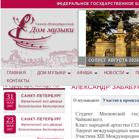
Jump to navigation
ФЕДЕРАЛЬНОЕ ГОСУДАРСТВЕННОЕ Б
СОЛИСТ АВГУСТА 2026 -
ГЛАВНАЯ
ДОМ МУЗЫКИ
АФИША
НОВОСТИ
П
КОНТАКТЫ
ПРЕДЫДУЩИЕ КОНЦЕРТЫ
АЛЕКСАНДР ЗАБАБ
31
САНКТ-ПЕТЕРБУРГ
Г
(
О музыканте
Участие в проект
Зеркальный зал дворца
МАЯ
Р
2007
Белосельских-Белозерских
а
У
Студент Московской гос
к
23
Чайковского.
П
САНКТ-ПЕТЕРБУРГ
т
Класс народной артистки СС
Зеркальный зал дворца
П
МАЯ
и
2007
Белосельских-Белозерских
Лауреат международных конк
А
Участник XIII Международног
в