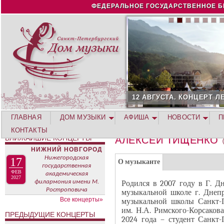
Jump to navigation
ФЕДЕРАЛЬНОЕ ГОСУДАРСТВЕННОЕ Б
12 АВГУСТА. КОНЦЕРТ Л
ГЛАВНАЯ
ДОМ МУЗЫКИ
АФИША
НОВОСТИ
П
КОНТАКТЫ
БЛИЖАЙШИЕ КОНЦЕРТЫ
АЛЕКСЕЙ ТИЩЕНКО
НИЖНИЙ НОВГОРОД
Г
Нижегородская
17
(
О музыканте
государственная
Р
а
ФЕВ
академическая
2027
У
филармония имени М.
Родился в 2007 году в Г. Д
к
Ростроповича
музыкальной школе г. Днеп
П
т
Все концерты»
музыкальной школы Санкт-П
П
и
им. Н.А. Римского-Корсаков
ПРЕДЫДУЩИЕ КОНЦЕРТЫ
А
2024 года – студент Санкт-
в