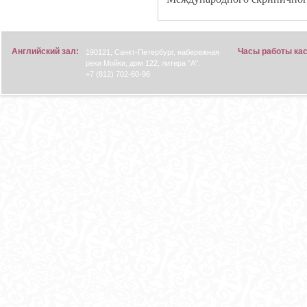
Английский зал:
Часы работы ка
190121, Санкт-Петербург, набережная
реки Мойки, дом 122, литера "А".
+7 (812) 702-60-96