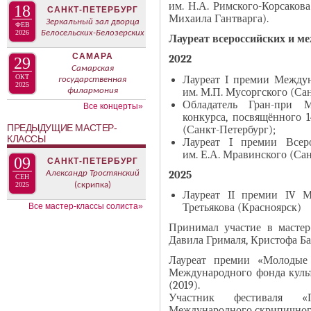
В
им. Н.А. Римского-Корсакова
18
САНКТ-ПЕТЕРБУРГ
н
Михаила Гантварга).
К
Зеркальный зал дворца
ФЕВ
а
2026
Белосельских-Белозерских
Л
Лауреат всероссийских и м
я
А
САМАРА
2022
29
в
Д
Самарская
ОКТ
к
Лауреат I премии Между
государственная
О
2025
им. М.П. Мусоргского (Са
филармония
л
К
Обладатель Гран-при М
Все концерты»
а
И
конкурса, посвящённого 
ПРЕДЫДУЩИЕ МАСТЕР-
д
(Санкт-Петербург);
С
КЛАССЫ
Лауреат I премии Всер
к
П
им. Е.А. Мравинского (Сан
09
САНКТ-ПЕТЕРБУРГ
а
О
2025
Александр Тростянский
СЕН
)
Л
2025
(скрипка)
Лауреат II премии IV М
Н
Третьякова (Красноярск)
Все мастер-классы солиста»
И
Т
Принимал участие в мастер
Давила Грималя, Кристофа Ба
Е
Л
Лауреат премии «Молодые 
Международного фонда куль
Я
(2019).
Участник фестиваля «П
Международного скрипичного 