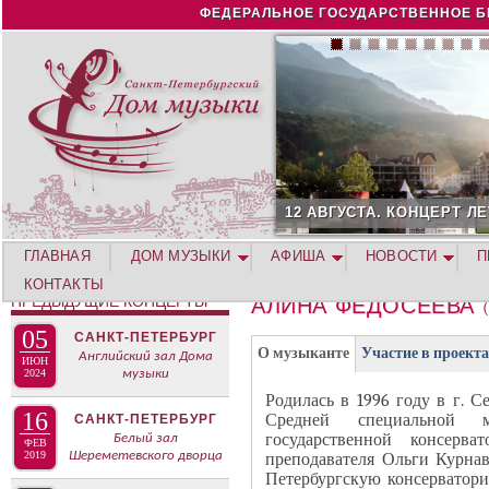
Jump to navigation
ФЕДЕРАЛЬНОЕ ГОСУДАРСТВЕННОЕ Б
12 АВГУСТА. КОНЦЕРТ ЛЕ
ГЛАВНАЯ
ДОМ МУЗЫКИ
АФИША
НОВОСТИ
П
КОНТАКТЫ
ПРЕДЫДУЩИЕ КОНЦЕРТЫ
АЛИНА ФЕДОСЕЕВА
05
САНКТ-ПЕТЕРБУРГ
Г
(
О музыканте
Участие в проект
Английский зал Дома
ИЮН
Р
2024
музыки
а
У
Родилась в 1996 году в г. 
к
16
Средней специальной м
П
САНКТ-ПЕТЕРБУРГ
т
государственной консерва
Белый зал
П
ФЕВ
и
2019
Шереметевского дворца
преподавателя Ольги Курна
А
Петербургскую консерватори
в