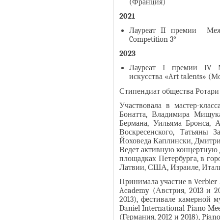
(Франция)
2021
Лауреат II премии Меж
Competition 3°
2023
Лауреат I премии IV М
искусства «Art talents» (М
Стипендиат общества Ротари (
Участвовала в мастер-класс
Бонатта, Владимира Мищук
Бермана, Уильяма Бронса, 
Воскресенского, Татьяны З
Йоховеда Каплински, Дмитри
Ведет активную концертную 
площадках Петербурга, в гор
Латвии, США, Израиле, Итал
Принимала участие в Verbier F
Academy (Австрия, 2013 и 201
2013), фестивале камерной м
Daniel International Piano Me
(Германия, 2012 и 2018), Pia