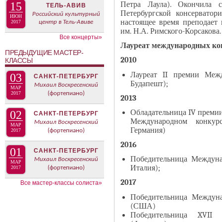
В
Петра Лаула). Окончила с
15
ТЕЛЬ-АВИВ
н
Петербургской консервато
К
Российский культурный
ИЮН
а
настоящее время преподает
2017
центр в Тель-Авиве
Л
им. Н.А. Римского-Корсакова.
я
А
Все концерты»
в
Лауреат международных ко
Д
ПРЕДЫДУЩИЕ МАСТЕР-
к
О
2010
КЛАССЫ
л
К
Лауреат II премии Межд
03
САНКТ-ПЕТЕРБУРГ
а
И
Будапешт);
Михаил Воскресенский
МАР
д
С
2017
(фортепиано)
2013
к
П
Обладательница IV премии
02
САНКТ-ПЕТЕРБУРГ
а
О
Международном конкурс
Михаил Воскресенский
МАР
)
Л
Германия)
2017
(фортепиано)
Н
2016
01
И
САНКТ-ПЕТЕРБУРГ
Победительница Междуна
Михаил Воскресенский
Т
МАР
Италия);
2017
(фортепиано)
Е
2017
Все мастер-классы солиста»
Л
Я
Победительница Междуна
(США)
Победительница XVII 