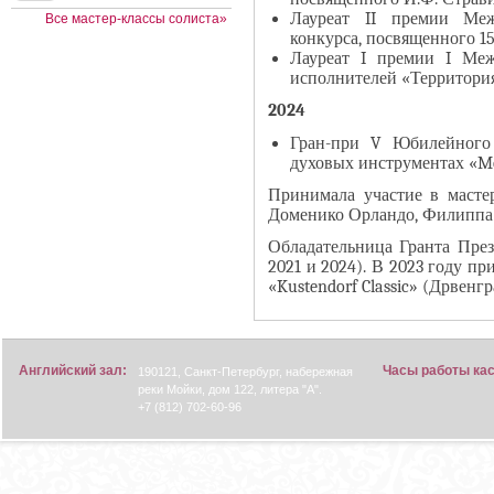
Лауреат II премии Меж
Все мастер-классы солиста»
конкурса, посвященного 1
Лауреат I премии I Меж
исполнителей «Территория
2024
Гран-при V Юбилейного
духовых инструментах «M
Принимала участие в мастер
Доменико Орландо, Филиппа 
Обладательница Гранта През
2021 и 2024). В 2023 году п
«Kustendorf Classic» (Дрвенгр
Английский зал:
Часы работы ка
190121, Санкт-Петербург, набережная
реки Мойки, дом 122, литера "А".
+7 (812) 702-60-96