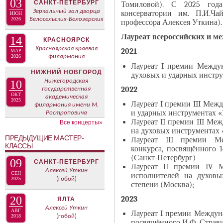
03
В
САНКТ-ПЕТЕРБУРГ
Томиловой). С 2025 года
н
Зеркальный зал дворца
консерватории им. П.И.Ча
К
ИЮН
2026
Белосельских-Белозерских
а
профессора Алексея Уткина).
Л
я
Лауреат всероссийских и м
А
14
КРАСНОЯРСК
в
Д
Красноярская краевая
2021
МАР
к
2026
филармония
О
Лауреат I премии Междун
л
К
НИЖНИЙ НОВГОРОД
духовых и ударных инстр
а
Нижегородская
10
И
2022
государственная
д
С
ОКТ
академическая
2025
Лауреат I премии III Меж
к
филармония имени М.
П
и ударных инструментах «L
Ростроповича
а
О
Лауреат II премии III Ме
Все концерты»
)
Л
на духовых инструментах
ПРЕДЫДУЩИЕ МАСТЕР-
Лауреат III премии М
Н
КЛАССЫ
конкурса, посвящённого 
И
(Санкт-Петербург)
09
САНКТ-ПЕТЕРБУРГ
Т
Лауреат II премии IV М
Алексей Уткин
СЕН
Е
исполнителей на духов
2025
(гобой)
степени (Москва);
Л
Я
20
2023
ЯЛТА
Алексей Уткин
АВГ
Лауреат I премии Междун
2018
(гобой)
посвящённого И.Ф. Страв