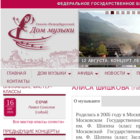
Jump to navigation
ФЕДЕРАЛЬНОЕ ГОСУДАРСТВЕННОЕ Б
12 АВГУСТА. КОНЦЕРТ Л
ГЛАВНАЯ
ДОМ МУЗЫКИ
АФИША
НОВОСТИ
П
КОНТАКТЫ
БЛИЖАЙШИЕ МАСТЕР-
АЛИСА ШИШКОВА
(го
КЛАССЫ
Г
(
16
О музыканте
СОЧИ
Р
Павел Соколов
а
АВГ
2026
(гобой)
У
Родилась в 2005 году в Моск
к
Московском Государственн
П
Все мастер-классы солиста»
т
им. Ф. Шопена (класс пр
П
и
Московский Государственн
ПРЕДЫДУЩИЕ КОНЦЕРТЫ
А
им. Ф. Шопена (класс Зас
в