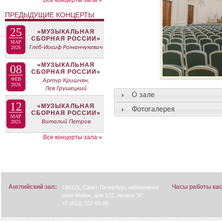
Все концерты зала »
ПРЕДЫДУЩИЕ КОНЦЕРТЫ
25
«МУЗЫКАЛЬНАЯ
СБОРНАЯ РОССИИ»
МАР
Глеб-Иосиф Романчукевич
2026
«МУЗЫКАЛЬНАЯ
08
СБОРНАЯ РОССИИ»
ФЕВ
Артур Кришчян,
2026
Лев Грушецкий
О зале
12
«МУЗЫКАЛЬНАЯ
Фотогалерея
СБОРНАЯ РОССИИ»
МАР
Виталий Петров
2025
Все концерты зала »
Английский зал:
Часы работы ка
190121, Санкт-Петербург, набережная
реки Мойки, дом 122, литера "А".
+7 (812) 702-60-96