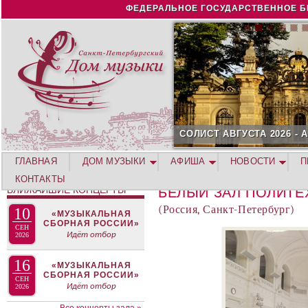
Jump to navigation
ФЕДЕРАЛЬНОЕ ГОСУДАРСТВЕННОЕ Б
СОЛИСТ АВГУСТА 2026 -
ГЛАВНАЯ
ДОМ МУЗЫКИ
АФИША
НОВОСТИ
П
КОНТАКТЫ
БЛИЖАЙШИЕ КОНЦЕРТЫ
БЕЛЫЙ ЗАЛ ПОЛИТЕ
(Россия, Санкт-Петербург)
10
«МУЗЫКАЛЬНАЯ
СБОРНАЯ РОССИИ»
СЕН
Идёт отбор
2026
16
«МУЗЫКАЛЬНАЯ
СБОРНАЯ РОССИИ»
СЕН
Идёт отбор
2026