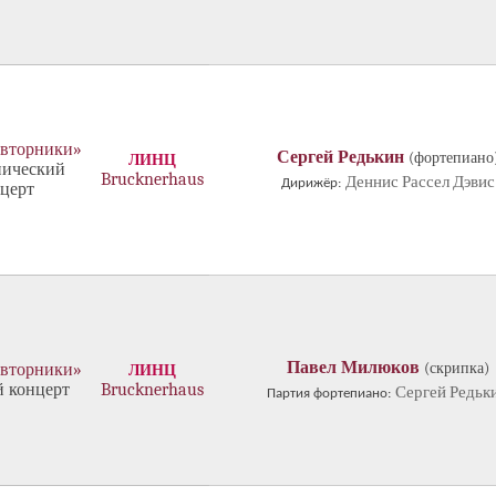
 вторники»
Сергей Редькин
(фортепиано
ЛИНЦ
ический
Brucknerhaus
Деннис Рассел Дэвис
Дирижёр:
церт
Павел Милюков
(скрипка)
 вторники»
ЛИНЦ
 концерт
Brucknerhaus
Сергей Редьк
Партия фортепиано: