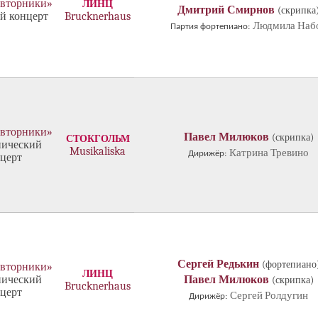
 вторники»
ЛИНЦ
Дмитрий Смирнов
(скрипка
й концерт
Brucknerhaus
Людмила Наб
Партия фортепиано:
 вторники»
Павел Милюков
(скрипка)
СТОКГОЛЬМ
ический
Musikaliska
Катрина Тревино
Дирижёр:
церт
Сергей Редькин
(фортепиано
 вторники»
ЛИНЦ
ический
Павел Милюков
(скрипка)
Brucknerhaus
церт
Сергей Ролдугин
Дирижёр: