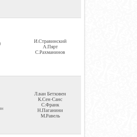
И.Стравинский
)
А.Пярт
С.Рахманинов
Л.ван Бетховен
К.Сен-Санс
С.Франк
ин
Н.Паганини
М.Равель