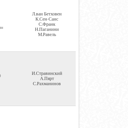
Л.ван Бетховен
К.Сен-Санс
С.Франк
ин
Н.Паганини
М.Равель
И.Стравинский
)
А.Пярт
С.Рахманинов