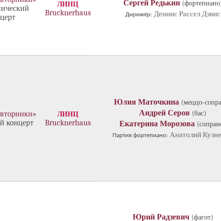
Сергей Редькин
(фортепиано
ЛИНЦ
ический
Brucknerhaus
Деннис Рассел Дэвис
Дирижёр:
церт
Юлия Маточкина
(меццо-сопр
Андрей Серов
(бас)
 вторники»
ЛИНЦ
й концерт
Brucknerhaus
Екатерина Морозова
(сопран
Анатолий Кузн
Партия фортепиано:
Юрий Радзевич
(фагот)