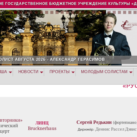
Jump to navigation
Е ГОСУДАРСТВЕННОЕ БЮДЖЕТНОЕ УЧРЕЖДЕНИЕ КУЛЬТУРЫ «
ОЛИСТ АВГУСТА 2026 - АЛЕКСАНДР ГЕРАСИМОВ
ИША
НОВОСТИ
ПРОЕКТЫ
МОЛОДЫМ СОЛИСТАМ
«РУ
 вторники»
Сергей Редькин
(фортепиано
ЛИНЦ
ический
Brucknerhaus
Деннис Рассел Дэвис
Дирижёр:
церт