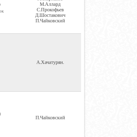
М.Аллард
)
С.Прокофьев
ок
Д.Шостакович
П.Чайковский
А.Хачатурян.
)
П.Чайковский