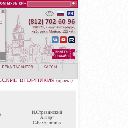
Search this site
ДОМ МУЗЫКИ»
РЕКА ТАЛАНТОВ
КАССЫ
ССКИЕ ВТОРНИКИ»
(проект)
И.Стравинский
)
А.Пярт
С.Рахманинов