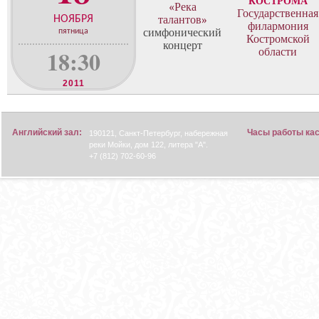
КОСТРОМА
о
«Река
Государственная
н
НОЯБРЯ
талантов»
филармония
ц
симфонический
пятница
Костромской
концерт
е
18:30
области
р
т
2011
о
в
Английский зал:
Часы работы ка
190121, Санкт-Петербург, набережная
реки Мойки, дом 122, литера "А".
+7 (812) 702-60-96