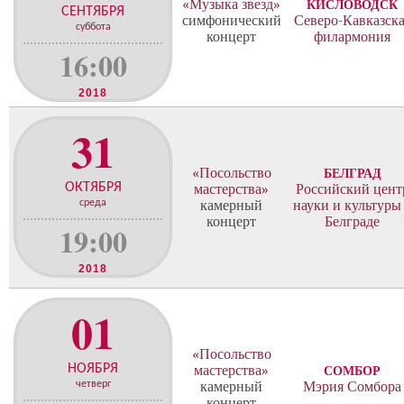
«Музыка звезд»
КИСЛОВОДСК
СЕНТЯБРЯ
симфонический
Северо-Кавказска
суббота
концерт
филармония
16:00
2018
31
«Посольство
БЕЛГРАД
ОКТЯБРЯ
мастерства»
Российский цент
среда
камерный
науки и культуры
концерт
Белграде
19:00
2018
01
«Посольство
НОЯБРЯ
мастерства»
СОМБОР
четверг
камерный
Мэрия Сомбора
концерт