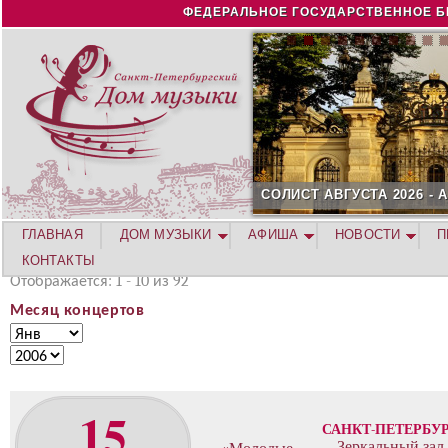
Jump to navigation
ФЕДЕРАЛЬНОЕ ГОСУДАРСТВЕННОЕ Б
СОЛИСТ АВГУСТА 2026 -
ГЛАВНАЯ
ДОМ МУЗЫКИ
АФИША
НОВОСТИ
П
КОНТАКТЫ
Отображается: 1 - 10 из 92
Месяц концертов
М
М
е
е
Г
с
с
о
я
я
д
15
ц
ц
САНКТ-ПЕТЕРБУ
к
Зеркальный зал