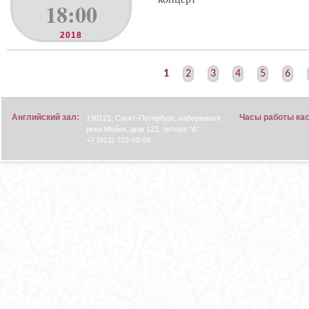
18:00
2018
С
1
2
3
4
5
6
Т
Р
Английский зал:
Часы работы ка
190121, Санкт-Петербург, набережная
А
реки Мойки, дом 122, литера "А".
Н
+7 (812) 702-60-96
И
Ц
Ы