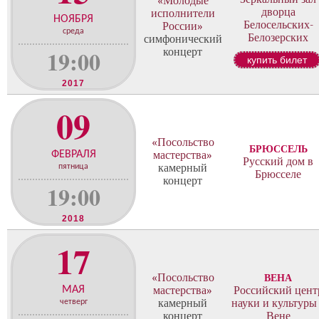
«Молодые
о
дворца
исполнители
н
НОЯБРЯ
Белосельских-
России»
ц
среда
Белозерских
симфонический
е
19:00
концерт
купить билет
р
т
2017
о
в
09
«Посольство
БРЮССЕЛЬ
ФЕВРАЛЯ
мастерства»
Русский дом в
камерный
пятница
Брюсселе
концерт
19:00
2018
17
«Посольство
ВЕНА
МАЯ
мастерства»
Российский цент
камерный
науки и культуры
четверг
концерт
Вене