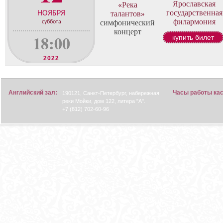
о
Ярославская
«Река
н
государственная
НОЯБРЯ
талантов»
филармония
ц
симфонический
суббота
концерт
е
18:00
купить билет
р
т
2022
о
в
Английский зал:
Часы работы ка
190121, Санкт-Петербург, набережная
реки Мойки, дом 122, литера "А".
+7 (812) 702-60-96