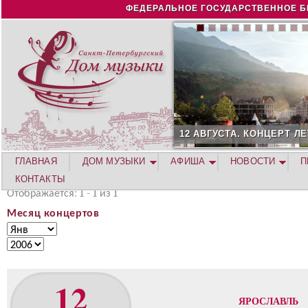
Jump to navigation
ФЕДЕРАЛЬНОЕ ГОСУДАРСТВЕННОЕ Б
12 АВГУСТА. КОНЦЕРТ ЛЕТНЕЙ АКАДЕМИИ. РОЗА ХУТОР
ГЛАВНАЯ
ДОМ МУЗЫКИ
АФИША
НОВОСТИ
П
КОНТАКТЫ
Отображается: 1 - 1 из 1
Месяц концертов
М
М
е
е
Г
с
с
о
я
я
д
12
ц
ц
к
ЯРОСЛАВЛЬ