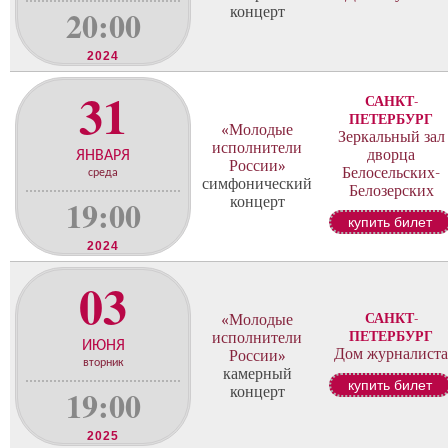
20:00
концерт
2024
31
САНКТ-
ПЕТЕРБУРГ
«Молодые
Зеркальный зал
исполнители
дворца
ЯНВАРЯ
России»
Белосельских-
среда
симфонический
Белозерских
19:00
концерт
купить билет
2024
03
САНКТ-
«Молодые
ПЕТЕРБУРГ
исполнители
ИЮНЯ
Дом журналиста
России»
вторник
камерный
купить билет
19:00
концерт
2025