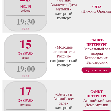
«Летняя
о
Академия Дома
н
ИЮЛЯ
ЯЛТА
музыки»
ц
«Нижняя Ореанд
суббота
камерный
е
19:30
концерт
р
т
2022
о
в
15
САНКТ-
ПЕТЕРБУРГ
«Молодые
Зеркальный зал
исполнители
дворца
ФЕВРАЛЯ
России»
Белосельских-
среда
симфонический
Белозерских
19:00
концерт
купить билет
2023
17
САНКТ-
«Вечера в
ПЕТЕРБУРГ
Английском
Английский зал
ФЕВРАЛЯ
зале»
Дома музыки
пятница
камерный