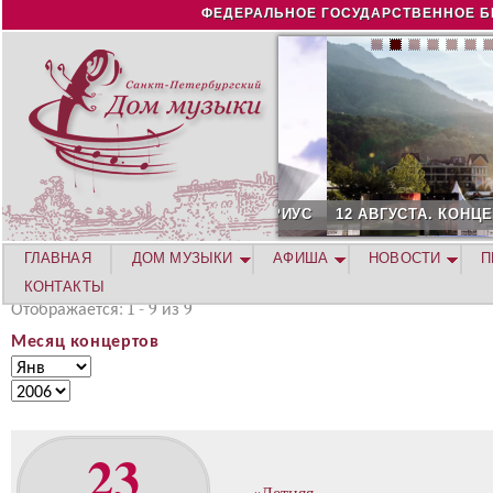
Jump to navigation
ФЕДЕРАЛЬНОЕ ГОСУДАРСТВЕННОЕ Б
12 АВГУСТА. КОНЦЕРТ Л
ГЛАВНАЯ
ДОМ МУЗЫКИ
АФИША
НОВОСТИ
П
КОНТАКТЫ
Отображается: 1 - 9 из 9
Месяц концертов
М
М
е
е
Г
с
с
о
я
я
д
23
ц
ц
к