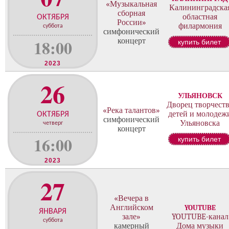
«Музыкальная
Калининградска
сборная
областная
ОКТЯБРЯ
России»
филармония
суббота
симфонический
18:00
концерт
купить билет
2023
26
УЛЬЯНОВСК
Дворец творчест
«Река талантов»
детей и молодеж
ОКТЯБРЯ
симфонический
Ульяновска
четверг
концерт
16:00
купить билет
2023
27
«Вечера в
Английском
YOUTUBE
ЯНВАРЯ
зале»
YOUTUBE-канал
суббота
камерный
Дома музыки