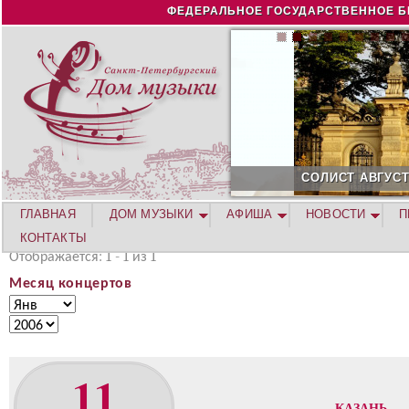
Jump to navigation
ФЕДЕРАЛЬНОЕ ГОСУДАРСТВЕННОЕ Б
СОЛИСТ АВГУСТА 2026 -
ГЛАВНАЯ
ДОМ МУЗЫКИ
АФИША
НОВОСТИ
П
КОНТАКТЫ
Отображается: 1 - 1 из 1
Месяц концертов
М
М
е
е
Г
с
с
о
я
я
д
11
ц
ц
к
КАЗАНЬ