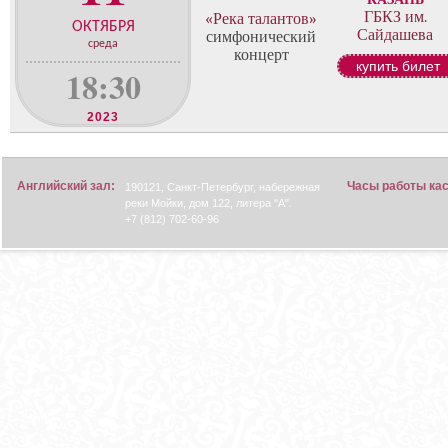
о
ГБКЗ им.
«Река талантов»
н
ОКТЯБРЯ
Сайдашева
симфонический
ц
среда
концерт
е
купить билет
18:30
р
т
2023
о
в
Английский зал:
Часы работы ка
190121, Санкт-Петербург, набережная
реки Мойки, дом 122, литера "А".
+7 (812) 702-60-96