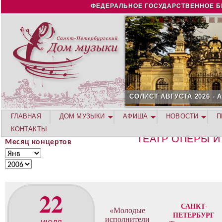
Jump to navigation
ФЕДЕРАЛЬНОЕ ГОСУДАРСТВЕННОЕ Б
СОЛИСТ АВГУСТА 2026 -
ГЛАВНАЯ
ДОМ МУЗЫКИ
АФИША
НОВОСТИ
П
КОНТАКТЫ
ТЕАТР ОПЕРЫ И
Месяц концертов
М
М
е
е
Г
с
с
о
я
я
д
22
ц
ц
к
САНКТ-
«Молодые
о
ПЕТЕРБУРГ
исполнители