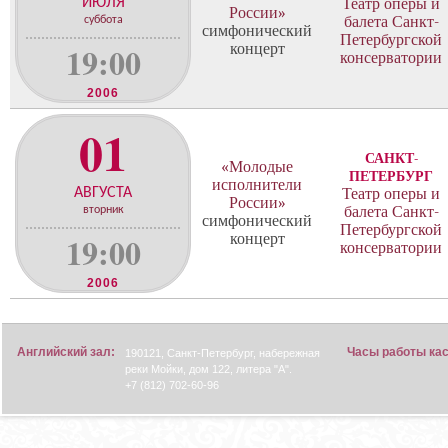
н
ИЮЛЯ
Театр оперы и
России»
ц
балета Санкт-
суббота
симфонический
Петербургской
е
19:00
концерт
консерватории
р
т
2006
о
в
01
САНКТ-
«Молодые
ПЕТЕРБУРГ
исполнители
АВГУСТА
Театр оперы и
России»
балета Санкт-
вторник
симфонический
Петербургской
19:00
концерт
консерватории
2006
Английский зал:
Часы работы ка
190121, Санкт-Петербург, набережная
реки Мойки, дом 122, литера "А".
+7 (812) 702-60-96